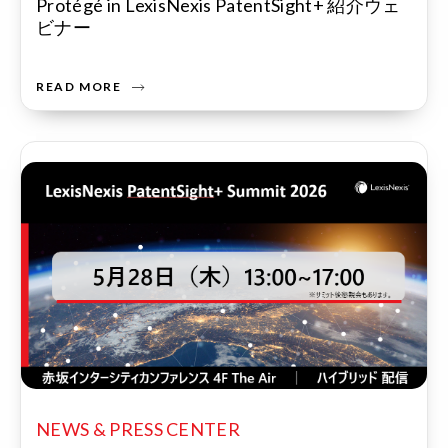
Protégé in LexisNexis PatentSight+ 紹介ウェ
ビナー
READ MORE
NEWS & PRESS CENTER