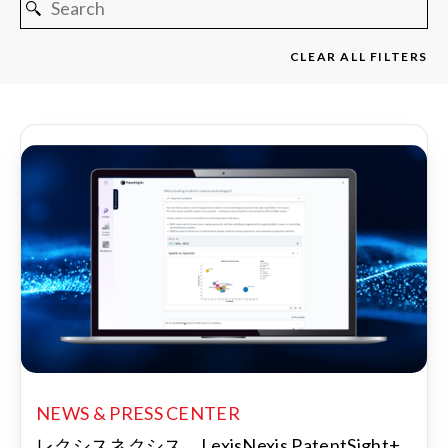
CLEAR ALL FILTERS
NEWS & PRESS CENTER
レクシスネクシス、LexisNexis PatentSight+