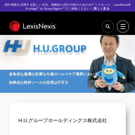
特許情報を活用する新しい方法。戦略的な特許分析のためのAIアシスタント、LexisNexis®
Protégé™ in PatentSight+™でご体験ください！
詳しく見る
ホーム
>
多角的な連携が必要な今後のヘルスケア業界において、効果的
な特許ツールの活用は不可欠
多角的な連携が必要な今後のヘルスケア業界において、
効果的な特許ツールの活用は不可欠
H.U.グループホールディングス株式会社