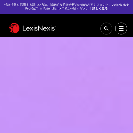
特許情報を活用する新しい方法。戦略的な特許分析のためのAIアシスタント、LexisNexis®
Protégé™ in PatentSight+™でご体験ください！
詳しく見る