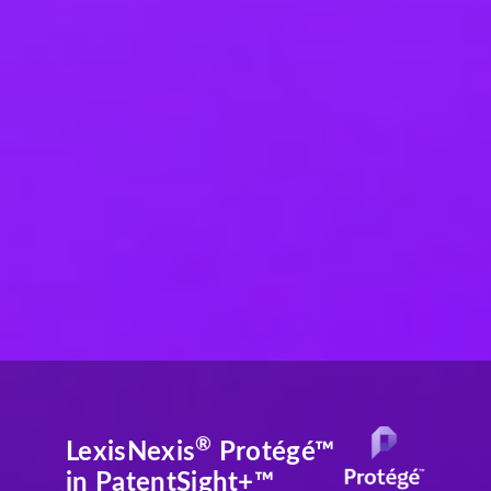
®
LexisNexis
Protégé™
in PatentSight+™