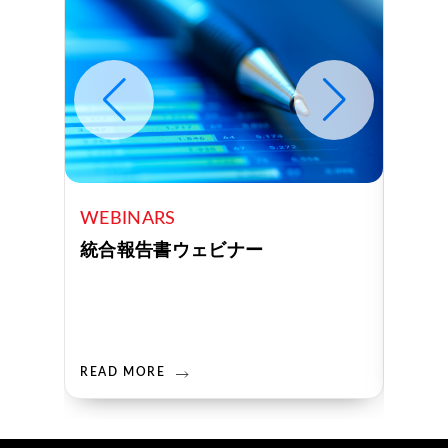
WEBINARS
WEBI
統合報告書ウェビナー
AI特
Cla
READ MORE
READ 