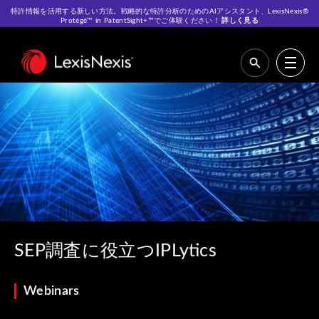
特許情報を活用する新しい方法。戦略的な特許分析のためのAIアシスタント、LexisNexis®
Protégé™ in PatentSight+™でご体験ください！
詳しく見る
Home
>
Resources
>
Webinars
>
SEP調査に役立つIPLytics
SEP調査に役立つIPLytics
Webinars