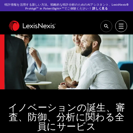
特許情報を活用する新しい方法。戦略的な特許分析のためのAIアシスタント、LexisNexis®
Protégé™ in PatentSight+™でご体験ください！
詳しく見る
ホーム
>
当社のサービス
イノベーションの誕生、審
査、防御、分析に関わる全
員にサービス